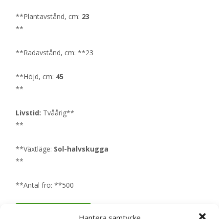
**Plantavstånd, cm:
23
**
**Radavstånd, cm: **23
**Höjd, cm:
45
**
Livstid:
Tvåårig**
**
**Växtläge:
Sol-halvskugga
**
**Antal frö: **500
Läs mera & köp
Hantera samtycke