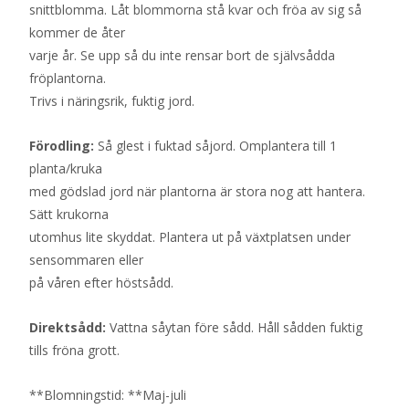
snittblomma. Låt blommorna stå kvar och fröa av sig så
kommer de åter
varje år. Se upp så du inte rensar bort de självsådda
fröplantorna.
Trivs i näringsrik, fuktig jord.
Förodling:
Så glest i fuktad såjord. Omplantera till 1
planta/kruka
med gödslad jord när plantorna är stora nog att hantera.
Sätt krukorna
utomhus lite skyddat. Plantera ut på växtplatsen under
sensommaren eller
på våren efter höstsådd.
Direktsådd:
Vattna såytan före sådd. Håll sådden fuktig
tills fröna grott.
**Blomningstid: **Maj-juli