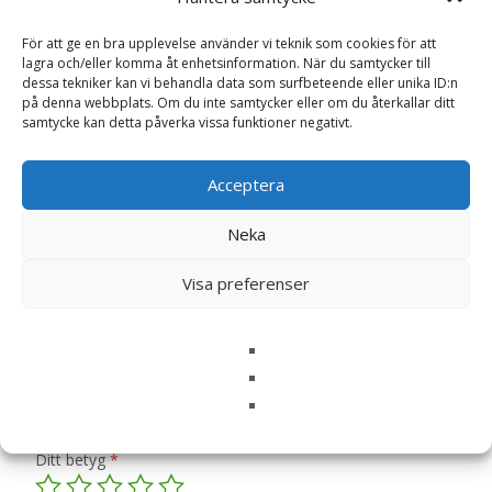
För att ge en bra upplevelse använder vi teknik som cookies för att
Artikelnr:
5010931114757
Kategori:
Fröer
lagra och/eller komma åt enhetsinformation. När du samtycker till
dessa tekniker kan vi behandla data som surfbeteende eller unika ID:n
på denna webbplats. Om du inte samtycker eller om du återkallar ditt
samtycke kan detta påverka vissa funktioner negativt.
Recensioner (0)
Acceptera
Recensioner
Neka
Visa preferenser
Det finns inga recensioner än.
Bli först med att recensera ”Borstnejlika
‘Sweet William Single’ mix, frö – Fröer”
Din e-postadress kommer inte publiceras.
Obligatoriska fält
är märkta
*
Ditt betyg
*