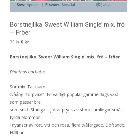
Borstnejlika ‘Sweet William Single’ mix, frö
– Fröer
Det
Det
39
kr
0
kr
ursprungliga
nuvarande
Borstnejlika ‘Sweet William Single’ mix, frö – fröer
priset
priset
var:
är:
Dianthus barbatus
39 kr.
0 kr.
Sortmix. Tacksam
tvåårig "torpväxt". En väldigt populär gammeldags växt
som passar bra
som snitt. Stadiga stjälkar pryds av stora samlingar små,
fyllda blommor
i nyanser av rött, vitt och rosa, flera tvåfärgade. Doftande.
Hållbar