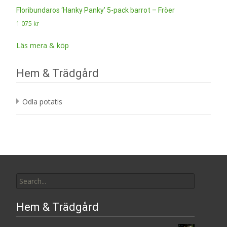
Floribundaros ‘Hanky Panky’ 5-pack barrot – Fröer
1 075
kr
Läs mera & köp
Hem & Trädgård
Odla potatis
Search
for:
Hem & Trädgård