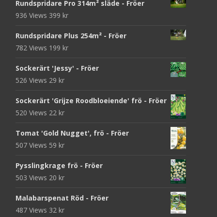
Rundspridare Pro 314m² släde - Fröer
936 Views
399
kr
Rundspridare Plus 254m² - Fröer
782 Views
199
kr
Sockerärt 'Jessy' - Fröer
526 Views
29
kr
Sockerärt 'Grijze Roodbloeiende' frö - Fröer
520 Views
22
kr
Tomat 'Gold Nugget', frö - Fröer
507 Views
59
kr
Pysslingkrage frö - Fröer
503 Views
20
kr
Malabarspenat Röd - Fröer
487 Views
32
kr