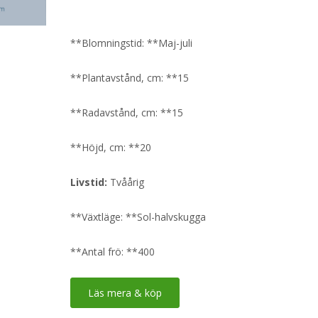
**Blomningstid: **Maj-juli
**Plantavstånd, cm: **15
**Radavstånd, cm: **15
**Höjd, cm: **20
Livstid:
Tvåårig
**Växtläge: **Sol-halvskugga
**Antal frö: **400
Läs mera & köp