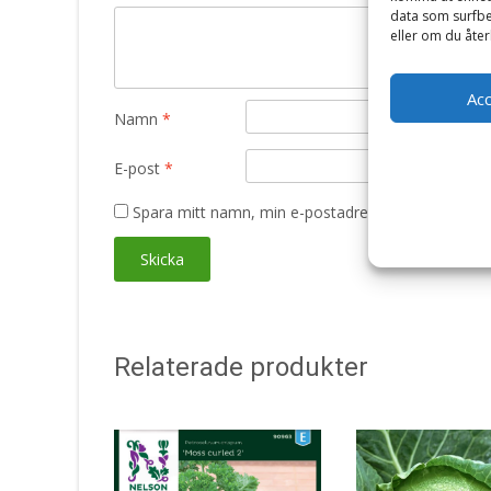
data som surfbe
eller om du åter
Ac
Namn
*
E-post
*
Spara mitt namn, min e-postadress och webbplats 
Relaterade produkter