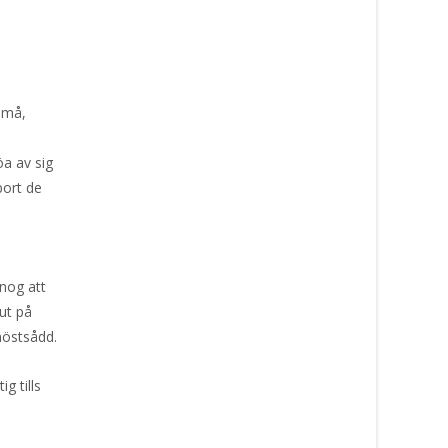
 små,
a av sig
bort de
nog att
ut på
höstsådd.
g tills