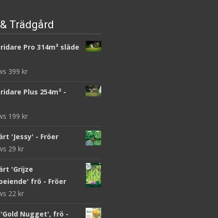
& Trädgård
ridare Pro 314m² släde
ews
399
kr
ridare Plus 254m² -
ews
199
kr
rt 'Jessy' - Fröer
ews
29
kr
rt 'Grijze
eiende' frö - Fröer
ews
22
kr
Gold Nugget', frö -