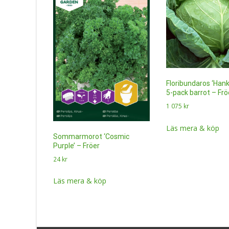
Floribundaros ‘Han
5-pack barrot – Frö
1 075
kr
Läs mera & köp
Sommarmorot ‘Cosmic
Purple’ – Fröer
24
kr
Läs mera & köp