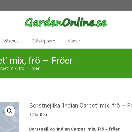
Växthus
Gräsklippare
Växter
t’ mix, frö – Fröer
rpet’ mix, frö – Fröer
Borstnejlika ‘Indian Carpet’ mix, frö – F
Det
Det
17
kr
0
kr
ursprungliga
nuvarande
Borstnejlika ‘Indian Carpet’ mix, frö – fröer
priset
priset