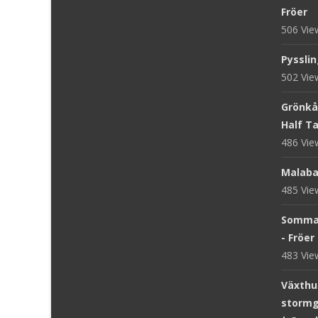
Fröer
506 Vi
Pysslin
502 Vi
Grönkål
Half Tal
486 Vi
Malaba
485 Vi
Sommar
- Fröer
483 Vi
Växthus
stormg