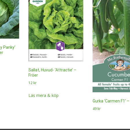
ky Panky’
er
Sallat, Huvud- ‘Attractie’ –
Fröer
12
kr
Läs mera & köp
Gurka ‘Carmen F1’ –
49
kr
Läs mera & köp