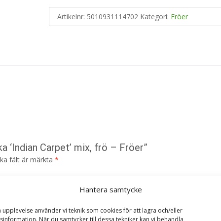
Artikelnr:
5010931114702
Kategori:
Fröer
a ‘Indian Carpet’ mix, frö – Fröer”
ska fält är märkta
*
Hantera samtycke
a upplevelse använder vi teknik som cookies för att lagra och/eller
information. När du samtycker till dessa tekniker kan vi behandla