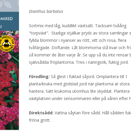
var:
är:
Dianthus barbatus
17 kr.
0 kr.
Sortmix med låg, kuddlikt växtsätt. Tacksam tvåårig
"torpväxt". Stadiga stjälkar pryds av stora samlingar
fyllda blommor i nyanser av rött, vitt och rosa, flera
tvåfärgade. Doftande. Låt blommorna stå kvar och frö
så kommer de åter varje år. Se upp så du inte rensar 
självsådda fröplantorna. Trivs i näringsrik, fuktig jord.
Förodling:
Så glest i fuktad såjord. Omplantera till 1
planta/kruka med gödslad jord när plantorna är stora 
hantera. Sätt krukorna utomhus lite skyddat. Plantera 
växtplatsen under sensommaren eller på våren efter 
Direktsådd:
Vattna såytan före sådd. Håll sådden fukti
fröna grott.