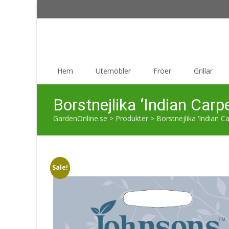
Skip
Hem
Utemöbler
Fröer
Grillar
to
content
Borstnejlika ‘Indian Carpe
GardenOnline.se
>
Produkter
>
Borstnejlika ‘Indian Ca
Sale!