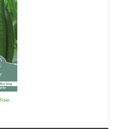
Salladslök ‘White Lisbon’ –
såband – Fröer
39
kr
Läs mera & köp
Fingerborgsblomma
‘Excelsior’ mix, frö – 
32
kr
Läs mera & köp
 Fröer