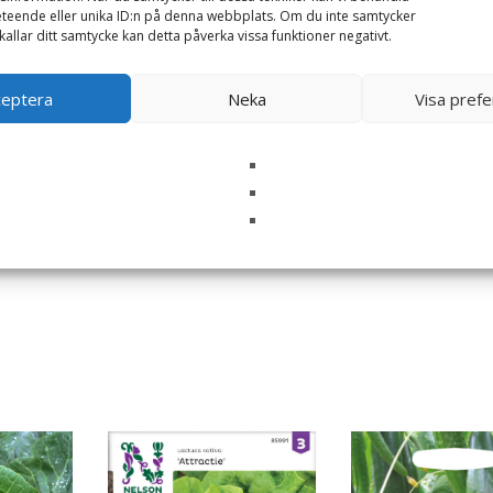
teende eller unika ID:n på denna webbplats. Om du inte samtycker
kallar ditt samtycke kan detta påverka vissa funktioner negativt.
ceptera
Neka
Visa pref
i denna webbläsare till nästa gång jag skriver en kommentar.