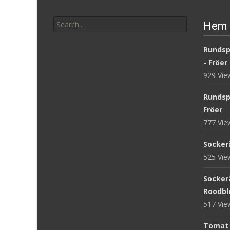
Search
Hem 
for:
Rundsp
- Fröer
929 Vi
Rundsp
Fröer
777 Vi
Sockerä
525 Vi
Sockerä
Roodblo
517 Vi
Tomat '