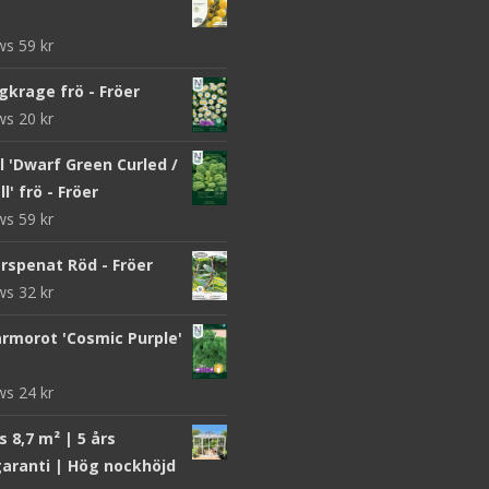
ews
59
kr
gkrage frö - Fröer
ews
20
kr
 'Dwarf Green Curled /
l' frö - Fröer
ews
59
kr
rspenat Röd - Fröer
ews
32
kr
morot 'Cosmic Purple'
ews
24
kr
 8,7 m² | 5 års
aranti | Hög nockhöjd