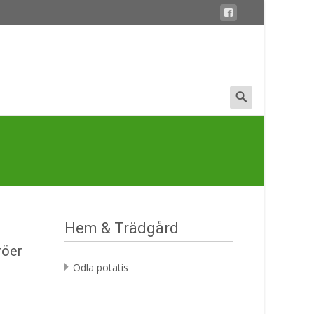
Search
for:
Hem & Trädgård
röer
Odla potatis