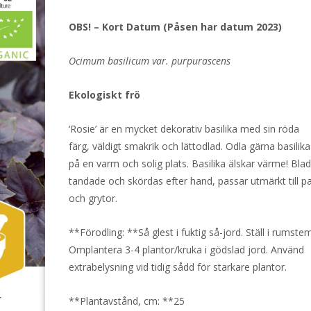
OBS! – Kort Datum (Påsen har datum 2023)
Ocimum basilicum var. purpurascens
Ekologiskt frö
‘Rosie’ är en mycket dekorativ basilika med sin röda
färg, väldigt smakrik och lättodlad. Odla gärna basilika
på en varm och solig plats. Basilika älskar värme! Blad
tandade och skördas efter hand, passar utmärkt till pa
och grytor.
**Förodling: **Så glest i fuktig så-jord. Ställ i rumste
Omplantera 3-4 plantor/kruka i gödslad jord. Använd
extrabelysning vid tidig sådd för starkare plantor.
**Plantavstånd, cm: **25