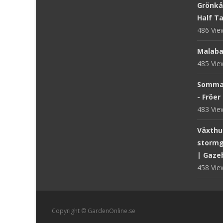
Grönkål
Half Tal
486 Vi
Malaba
485 Vi
Sommar
- Fröer
483 Vi
Växthus
stormg
| Gaze
458 Vi
Copyright © GardenOnline.se