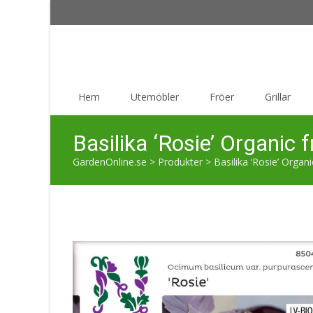
Skip
Hem
Utemöbler
Fröer
Grillar
to
content
Basilika ‘Rosie’ Organic 
GardenOnline.se
>
Produkter
>
Basilika ‘Rosie’ Organi