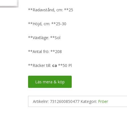
**Radavstånd, cm: **25
**Höjd, cm: **25-30
**Växtläge: **Sol
**Antal frö: **208
**Räcker till:
ca
**50 Pl
Läs mera & köp
Artikelnr:
7312600850477
Kategori:
Fröer