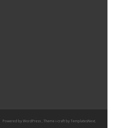
Powered by WordPress
, Theme
i-craft
by TemplatesNext.