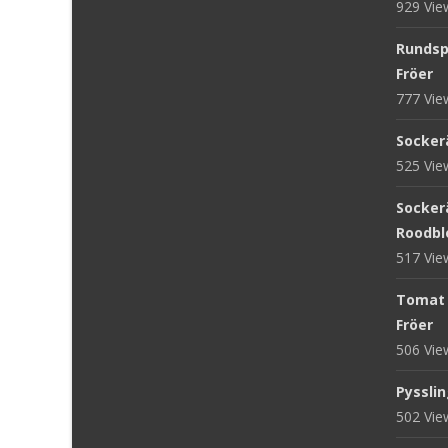
929 Vi
Rundsp
Fröer
777 Vi
Sockerä
525 Vi
Sockerä
Roodblo
517 Vi
Tomat '
Fröer
506 Vi
Pysslin
502 Vi