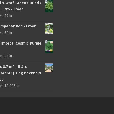
 'Dwarf Green Curled /
l' frö - Fröer
ews
59
kr
rspenat Röd - Fröer
ews
32
kr
morot 'Cosmic Purple'
ews
24
kr
 8,7 m² | 5 års
aranti | Hög nockhöjd
bo
ews
18 995
kr