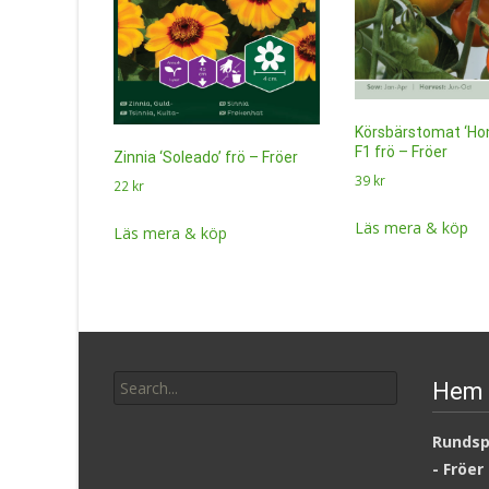
Körsbärstomat ‘H
F1 frö – Fröer
Zinnia ‘Soleado’ frö – Fröer
39
kr
22
kr
Läs mera & köp
Läs mera & köp
Search
Hem 
for:
Rundsp
- Fröer