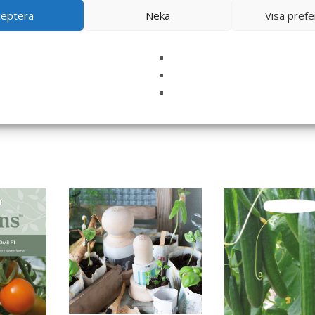
ceptera
Neka
Visa pref
i denna webbläsare till nästa gång jag skriver en kommentar.