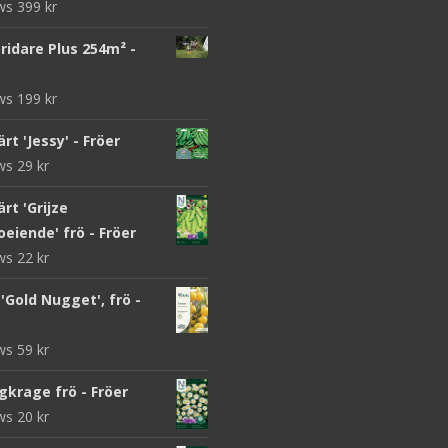
ews
399
kr
ridare Plus 254m² -
ews
199
kr
rt 'Jessy' - Fröer
ews
29
kr
rt 'Grijze
eiende' frö - Fröer
ews
22
kr
Gold Nugget', frö -
ews
59
kr
gkrage frö - Fröer
ews
20
kr