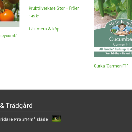
Kruktillverkare Stor – Fröer
149
kr
Läs mera & köp
oneycomb’
Gurka ‘Carmen F1’ –
49
kr
Läs mera & köp
& Trädgård
ridare Pro 314m² släde