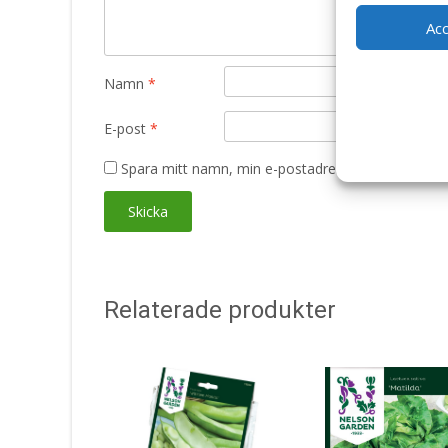
Ac
Namn
*
E-post
*
Spara mitt namn, min e-postadress och webbplats 
Relaterade produkter