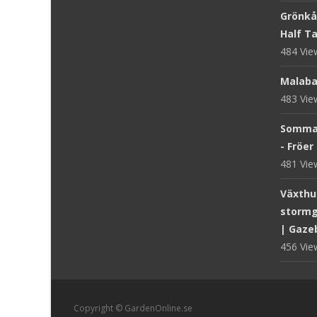
Grönkål
Half Tal
484 Vi
Malaba
483 Vi
Sommar
- Fröer
481 Vi
Växthus
stormg
| Gaze
456 Vi
Copyright © GardenOnline.se