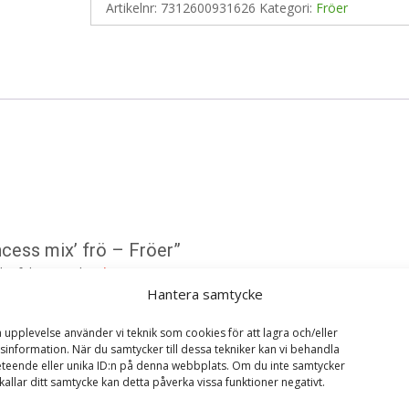
Artikelnr:
7312600931626
Kategori:
Fröer
ncess mix’ frö – Fröer”
ska fält är märkta
*
Hantera samtycke
a upplevelse använder vi teknik som cookies för att lagra och/eller
information. När du samtycker till dessa tekniker kan vi behandla
teende eller unika ID:n på denna webbplats. Om du inte samtycker
kallar ditt samtycke kan detta påverka vissa funktioner negativt.