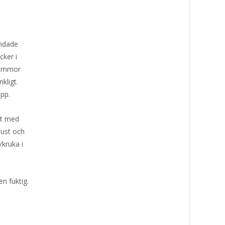
andade
cker i
blommor
kligt.
epp.
lst med
just och
/kruka i
n fuktig.