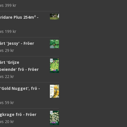
ews
399
kr
ridare Plus 254m² -
ews
199
kr
rt 'Jessy' - Fröer
ews
29
kr
rt 'Grijze
eiende' frö - Fröer
ews
22
kr
Gold Nugget', frö -
ews
59
kr
gkrage frö - Fröer
ews
20
kr