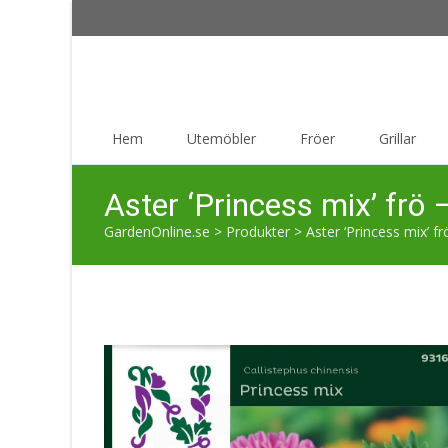
Skip
Hem
Utemöbler
Fröer
Grillar
to
content
Aster ‘Princess mix’ frö 
GardenOnline.se
>
Produkter
>
Aster ‘Princess mix’ fr