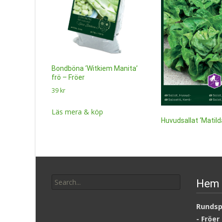
Bondböna ‘Witkiem Manita’
frö – Fröer
39
kr
Läs mera & köp
Huvudsallat ‘Matild
frö – Fröer
16
kr
Läs mera & köp
Search
Hem 
for:
Rundsp
- Fröer