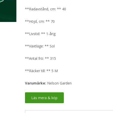
**Radavstånd, cm: ** 40
**Höjd, cm: ** 70
**Livstid: ** 1-årig
**Växtläge: ** Sol
**Antal frö: ** 315
**Räcker till: ** 5 M
Varumärke:
Nelson Garden
Läs mera & köp