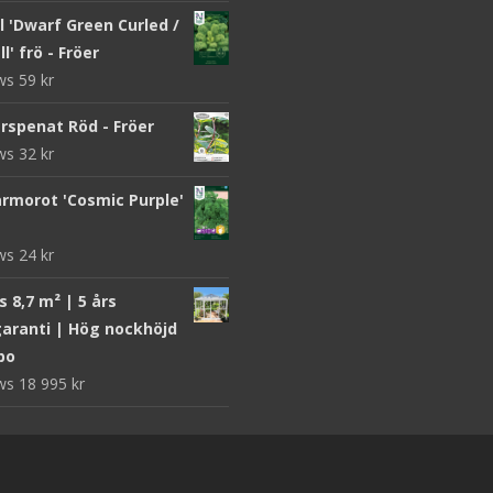
 'Dwarf Green Curled /
l' frö - Fröer
ews
59
kr
rspenat Röd - Fröer
ews
32
kr
morot 'Cosmic Purple'
ews
24
kr
 8,7 m² | 5 års
aranti | Hög nockhöjd
bo
ews
18 995
kr