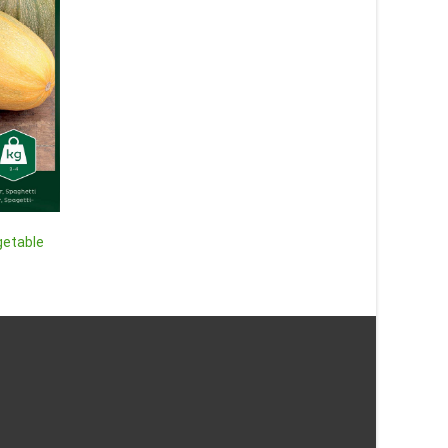
Vaxböna ‘Kinghorn Wax’ –
Fingerborgsblomma
Fröer
‘Excelsior’ mix, frö – 
getable
12
kr
32
kr
Läs mera & köp
Läs mera & köp