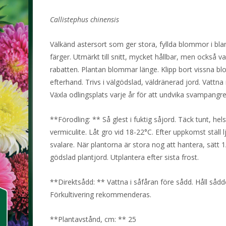
Callistephus chinensis
Välkänd astersort som ger stora, fyllda blommor i bl
färger. Utmärkt till snitt, mycket hållbar, men också va
rabatten. Plantan blommar länge. Klipp bort vissna 
efterhand. Trivs i välgödslad, väldränerad jord. Vattna ri
Växla odlingsplats varje år för att undvika svampangr
**Förodling: ** Så glest i fuktig såjord. Täck tunt, he
vermiculite. Låt gro vid 18-22°C. Efter uppkomst ställ l
svalare. När plantorna är stora nog att hantera, sätt 1
gödslad plantjord. Utplantera efter sista frost.
**Direktsådd: ** Vattna i såfåran före sådd. Håll sådde
Förkultivering rekommenderas.
**Plantavstånd, cm: ** 25