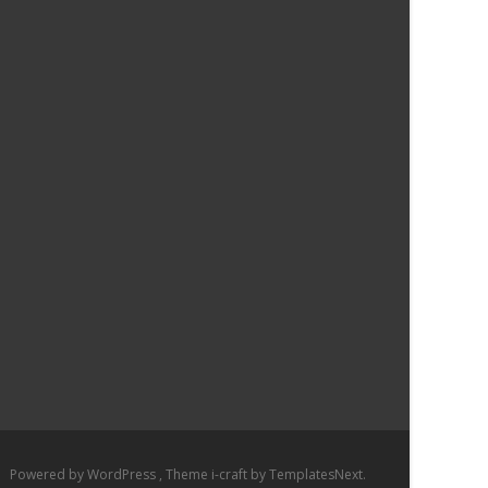
Powered by WordPress
, Theme
i-craft
by TemplatesNext.