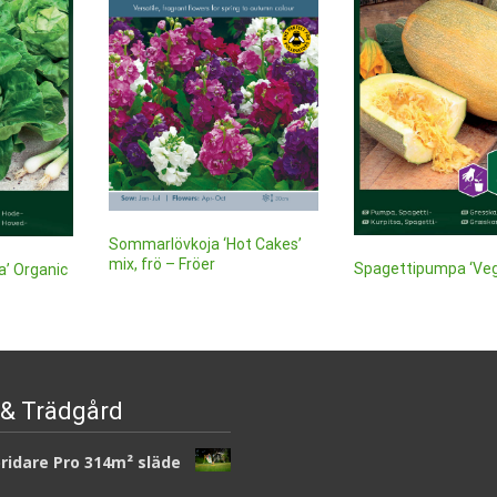
Sommarlövkoja ‘Hot Cakes’
mix, frö – Fröer
Spagettipumpa ‘Ve
a’ Organic
Spagetti’ frö – Fröer
69
kr
32
kr
Läs mera & köp
Läs mera & köp
& Trädgård
ridare Pro 314m² släde