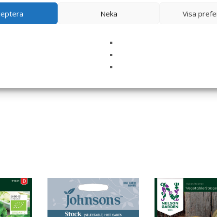
ceptera
Neka
Visa pref
i denna webbläsare till nästa gång jag skriver en kommentar.