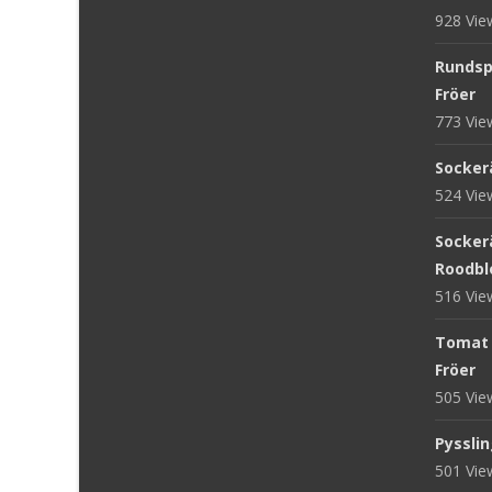
928 Vi
Rundsp
Fröer
773 Vi
Sockerä
524 Vi
Sockerä
Roodblo
516 Vi
Tomat '
Fröer
505 Vi
Pysslin
501 Vi