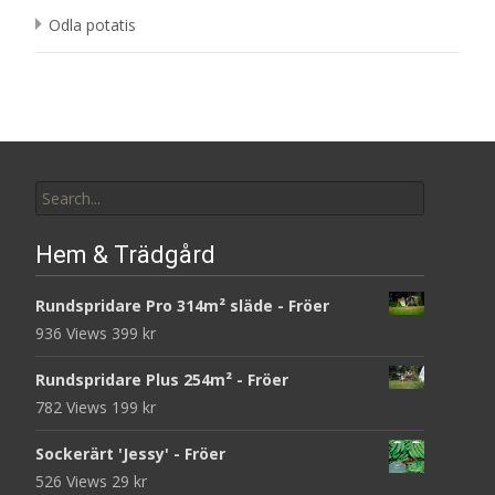
Odla potatis
Search
for:
Hem & Trädgård
Rundspridare Pro 314m² släde - Fröer
936 Views
399
kr
Rundspridare Plus 254m² - Fröer
782 Views
199
kr
Sockerärt 'Jessy' - Fröer
526 Views
29
kr