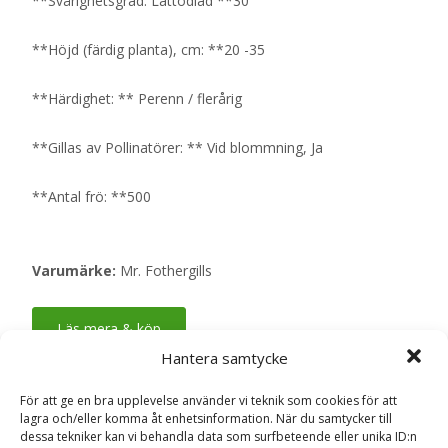
**Svårighetsgrad: Lättodlad **30
**Höjd (färdig planta), cm: **20 -35
**Härdighet: ** Perenn / flerårig
**Gillas av Pollinatörer: ** Vid blommning, Ja
**Antal frö: **500
Varumärke:
Mr. Fothergills
Läs mera & köp
Hantera samtycke
Artikelnr:
5011775325811
Kategori:
Fröer
För att ge en bra upplevelse använder vi teknik som cookies för att
lagra och/eller komma åt enhetsinformation. När du samtycker till
dessa tekniker kan vi behandla data som surfbeteende eller unika ID:n