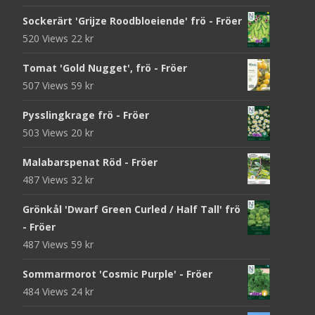
Sockerärt 'Grijze Roodbloeiende' frö - Fröer
520 Views
22
kr
Tomat 'Gold Nugget', frö - Fröer
507 Views
59
kr
Pysslingkrage frö - Fröer
503 Views
20
kr
Malabarspenat Röd - Fröer
487 Views
32
kr
Grönkål 'Dwarf Green Curled / Half Tall' frö
- Fröer
487 Views
59
kr
Sommarmorot 'Cosmic Purple' - Fröer
484 Views
24
kr