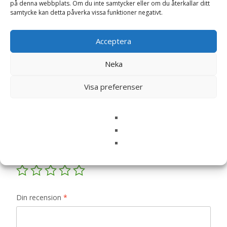
på denna webbplats. Om du inte samtycker eller om du återkallar ditt
Recensioner (0)
samtycke kan detta påverka vissa funktioner negativt.
Acceptera
Recensioner
Neka
Det finns inga recensioner än.
Visa preferenser
Bli först med att recensera ”Äppelmynta –
Frö – Fröer”
Din e-postadress kommer inte publiceras.
Obligatoriska fält
är märkta
*
Ditt betyg
*
Din recension
*