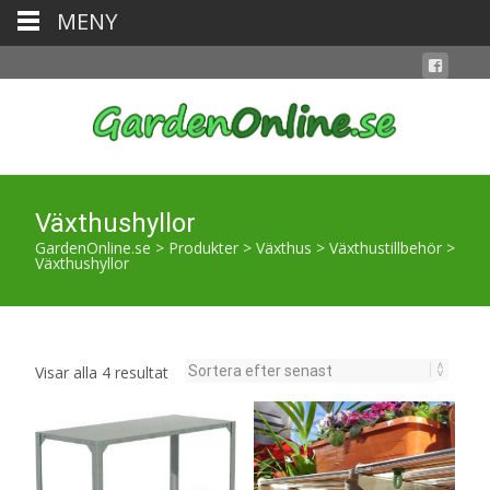
MENY
Växthushyllor
GardenOnline.se
>
Produkter
>
Växthus
>
Växthustillbehör
>
Växthushyllor
Sortera
Visar alla 4 resultat
efter
senaste