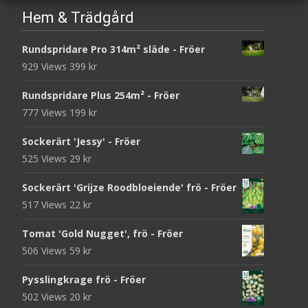
Hem & Trädgård
Rundspridare Pro 314m² släde - Fröer
929 Views
399
kr
Rundspridare Plus 254m² - Fröer
777 Views
199
kr
Sockerärt 'Jessy' - Fröer
525 Views
29
kr
Sockerärt 'Grijze Roodbloeiende' frö - Fröer
517 Views
22
kr
Tomat 'Gold Nugget', frö - Fröer
506 Views
59
kr
Pysslingkrage frö - Fröer
502 Views
20
kr