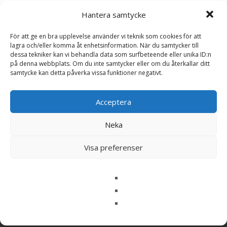
Hantera samtycke
Växthushylla 3-sektioner
Växthushylla 2-sektioner
Juliana – Hyllor till växthus
Juliana – Hyllor till växthus
För att ge en bra upplevelse använder vi teknik som cookies för att
1 695
kr
1 495
kr
lagra och/eller komma åt enhetsinformation. När du samtycker till
dessa tekniker kan vi behandla data som surfbeteende eller unika ID:n
på denna webbplats. Om du inte samtycker eller om du återkallar ditt
Läs mera & köp
Läs mera & köp
samtycke kan detta påverka vissa funktioner negativt.
Acceptera
Hem & Trädgård
Neka
Odla potatis
Visa preferenser
Search
for: